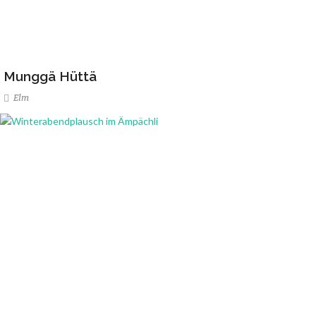
Munggä Hüttä
Elm