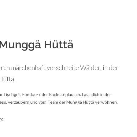
r Munggä Hüttä
rch märchenhaft verschneite Wälder, in der
Hüttä.
Tischgrill, Fondue- oder Racletteplausch. Lass dich in der
tress, verzaubern und vom Team der Munggä Hüttä verwöhnen.
n: