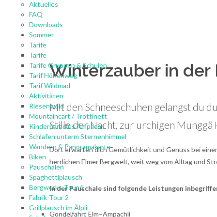
Aktuelles
FAQ
Downloads
Sommer
Tarife
Tarife
Winterzauber in de
Tarife Gruppen & Schulen
Tarif Höhenweg
Tarif Wildmad
Aktivitäten
Mit den Schneeschuhen gelangst du du
Riesenwald
Mountaincart / Trottinett
Stille der Nacht, zur urchigen Munggä 
Kinderparadies Ämpächli
Schlafen unterm Sternenhimmel
Wandern & Panoramakarte
Dort erwarten dich Gemütlichkeit und Genuss bei einem 
Biken
herrlichen Elmer Bergwelt, weit weg vom Alltag und S
Pauschalen
Spaghettiplausch
Bergwerks-Tour 1
In der Pauschale sind folgende Leistungen inbegriffe
Fabrik-Tour 2
Grillplausch im Älpli
Gondelfahrt Elm–Ämpächli