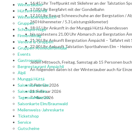
16:45 Uhr Treffpunkt mit Skilehrer an der Talstation 
Winterzauber
17.00 Uhr Bergfahrt mit der Gondelbahn
Hüttenromantik
17.10 Uhr Bezug Schneeschuhe an der Bergstation / Ab
Winterabendplausch
260 Höhenmeter / 5.3 Leistungskilometer)
Gruppen
18:15 Uhr Ankunft in der Munggä Hüttä Abendessen
Schulsporttage
bis spätestens 21.00 Uhr Abmarsch zur Bergstation Äm
Firmenskitag
21.30 Uhr Ankunft Bergstation Ämpächli – Talfahrt mit 
Vereine & Gruppen
22.00 Uhr Ankunft Talstation Sportbahnen Elm – Heimr
Gruppen-Anmeldeformular
Events
Gastronomie
Jeden Mittwoch, Freitag, Samstag ab 15 Personen buch
Bergrestaurant Ämpächli
An folgenden daten ist der Winterzauber auch für Einz
Älpli
Munggä Hüttä
Saisonkarten Elm
7. Februar 2026
Saisonkarte Elm
21. Februar 2026
Tageswahlkarten
7. März 2026
Saisonkarte Elm/Braunwald
Meilenweiss-Jahreskarte
Ticketshop
Service
Gutscheine