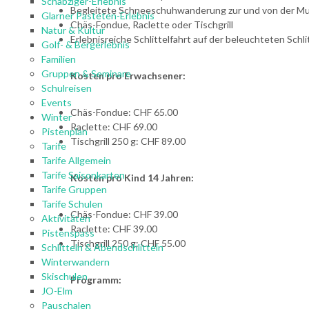
Schabziger-Erlebnis
Begleitete Schneeschuhwanderung zur und von der Mu
Glarner Pasteten-Erlebnis
Chäs-Fondue, Raclette oder Tischgrill
Natur & Kultur
Erlebnisreiche Schlittelfahrt auf der beleuchteten Schli
Golf- & Bergerlebnis
Familien
Gruppen & Seminare
Kosten pro Erwachsener:
Schulreisen
Events
Chäs-Fondue: CHF 65.00
Winter
Raclette: CHF 69.00
Pistenplan
Tischgrill 250 g: CHF 89.00
Tarife
Tarife Allgemein
Tarife Saisonkarten
Kosten pro Kind 14 Jahren:
Tarife Gruppen
Tarife Schulen
Chäs-Fondue: CHF 39.00
Aktivitäten
Raclette: CHF 39.00
Pistenspass
Tischgrill 250 g: CHF 55.00
Schlitteln & Abendschlitteln
Winterwandern
Skischulen
Programm:
JO-Elm
Pauschalen