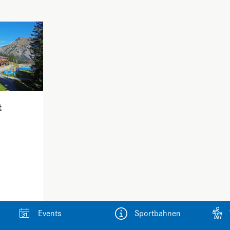
t
Events
Sportbahnen