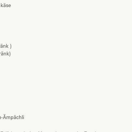
hkäse
änk )
ränk)
lm-Ämpächli