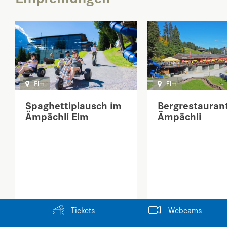
Elm
Elm
Spaghettiplausch im
Bergrestauran
Ämpächli Elm
Ämpächli
Tickets
Webcams